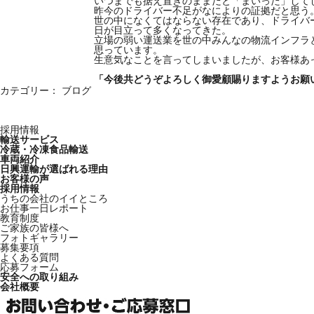
いつまでも据え置きのままだと「まいった」して
昨今のドライバー不足がなによりの証拠だと思う
世の中になくてはならない存在であり、ドライバ
日が目立って多くなってきた。
立場の弱い運送業を世の中みんなの物流インフラ
思っています。
生意気なことを言ってしまいましたが、お客様あ
「今後共どうぞよろしく御愛顧賜りますようお願
カテゴリー： ブログ
採用情報
輸送サービス
冷蔵・冷凍食品輸送
車両紹介
日興運輸が選ばれる理由
お客様の声
採用情報
うちの会社のイイところ
お仕事一日レポート
教育制度
ご家族の皆様へ
フォトギャラリー
募集要項
よくある質問
応募フォーム
安全への取り組み
会社概要