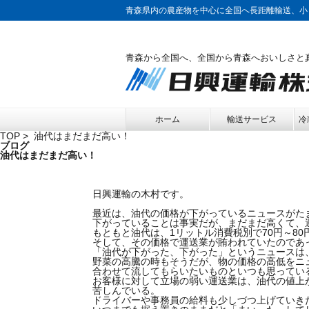
青森県内の農産物を中心に全国へ長距離輸送、小
青森から全国へ、全国から青森へおいしさと
ホーム
輸送サービス
冷
TOP
> 油代はまだまだ高い！
ブログ
油代はまだまだ高い！
日興運輸
の木村です。
最近は、油代の価格が下がっているニュースがた
下がっていることは事実だが、まだまだ高くて、
もともと油代は、1リットル消費税別で70円～8
そして、その価格で運送業が賄われていたのであ
「油代が下がった、下がった」というニュースは
野菜の高騰の時もそうだが、物の価格の高低をニ
合わせて流してもらいたいものといつも思ってい
お客様に対して立場の弱い運送業は、油代の値上
苦しんでいる。
ドライバーや事務員の給料も少しづつ上げていき