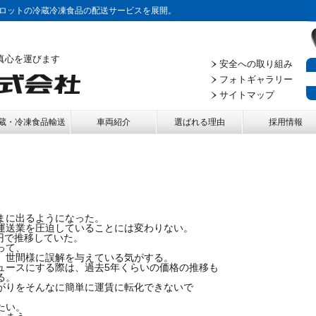
ロットの冷蔵冷凍食品の配送サービスを展開。
真心を運びます
安全への取り組み
フォトギャラリー
サイトマップ
蔵・冷凍食品輸送
車両紹介
選ばれる理由
採用情報
まに出るようになった。
運送業を圧迫していることには変わりない。
0円で推移していた。
って、
、世間様に誤解を与えている気がする。
ュースにする際は、過去5年くらいの価格の推移も
る。
がりをそんなに簡単に運賃に転化できないで
たい。