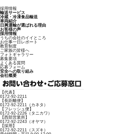
採用情報
輸送サービス
冷蔵・冷凍食品輸送
車両紹介
日興運輸が選ばれる理由
お客様の声
採用情報
うちの会社のイイところ
お仕事一日レポート
教育制度
ご家族の皆様へ
フォトギャラリー
募集要項
よくある質問
応募フォーム
安全への取り組み
会社概要
【代表】
0172-92-2211
【長距離便】
0172-92-2211
（カネタ）
【フレッシュ便】
0172-92-2226
（タニカワ）
【西部営業所】
0172-92-2243
（オヤマ）
【採用
】
0172-92-2211
（スズキ）
受付時間：平日 9:00-17:00