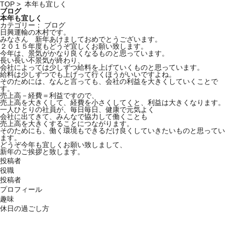
TOP
> 本年も宜しく
ブログ
本年も宜しく
カテゴリー： ブログ
日興運輸
の木村です。
みなさん 新年あけましておめでとうございます。
２０１５年度もどうぞ宜しくお願い致します。
今年は、景気がかなり良くなるものと思っています。
長い長い不景気が終わり、
会社によっては少しずつ給料を上げていくものと思っています。
給料は少しずつでも上げって行くほうがいいですよね。
そのためには、なんと言っても、会社の利益を大きくしていくことで
す。
売上高－経費＝利益ですので、
売上高を大きくして、経費を小さくしてくと、利益は大きくなります。
一人ひとりの社員が、毎日毎日、健康で元気よく
会社に出てきて、みんなで協力して働くことも
売上高を大きくすることにつながります。
そのためにも、働く環境もできるだけ良くしていきたいものと思ってい
ます。
どうぞ今年も宜しくお願い致しまして、
新年のご挨拶と致します。
投稿者
役職
投稿者
プロフィール
趣味
休日の過ごし方